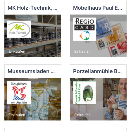
MK Holz-Technik, Zehdenick
Möbelhaus Paul Ernst, Zehdenick
Einkaufen
Einkaufen
Musseumsladen & TI Stechlin, Neuglobsow
Porzellanmühle Bergsdorf
Einkaufen
Einkaufen