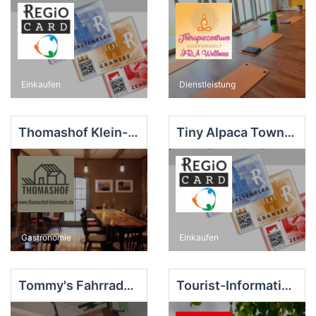
Einkaufen
Dienstleistung
Thomashof Klein-Mutz
Tiny Alpaca Town, Rauschendorf
Gastronomie
Einkaufen
Tommy's Fahrradschuppen, Gransee
Tourist-Information Zehdenick