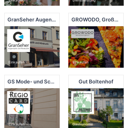
Einkaufen
Dienstleistung
GranSeher Augenoptik und Hörakustik
GROWODO, Großwoltersdorf
Einkaufen
Einkaufen
GS Mode- und Scheideratelier, Zehdenick
Gut Boltenhof
Einkaufen
Gastronomie