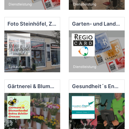
Dienstleistung
Dienstleistung
Foto Steinhöfel, Zehdenick
Garten- und Landschaftpflege Thomas Röske, Zehdenick
Einkaufen
Dienstleistung
Gärtnerei & Blumenhandel Schüler, Gransee
Gesundheit´s Engel, Zehdenick