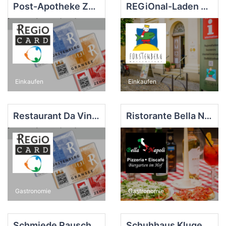
Post-Apotheke Zehdenick
REGiOnal-Laden & TI Fürstenberg/H.
Einkaufen
Einkaufen
Restaurant Da Vinci, Zehdenick
Ristorante Bella Napoli, Fürstenberg
Gastronomie
Gastronomie
Schmiede Rauschendorf
Schuhhaus Kluge, Zehdenick