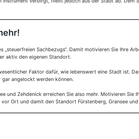
m Instrument verbirgt, fließt jedoch aus der Stadt ab. Dem 
mehr!
des „steuerfreien Sachbezugs“. Damit motivieren Sie Ihre A
ber aktiv den eigenen Standort.
esentlicher Faktor dafür, wie lebenswert eine Stadt ist. Da
er gar angelockt werden können.
e und Zehdenick erreichen Sie also mehr. Motivieren Sie Ih
e vor Ort und damit den Standort Fürstenberg, Gransee und