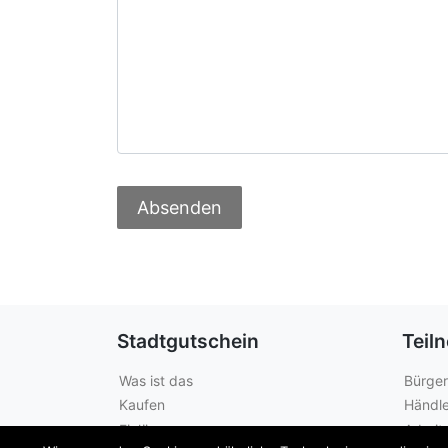
Stadtgutschein
Teil
Was ist das
Bürger
Kaufen
Händle
Einlösen
Arbeit