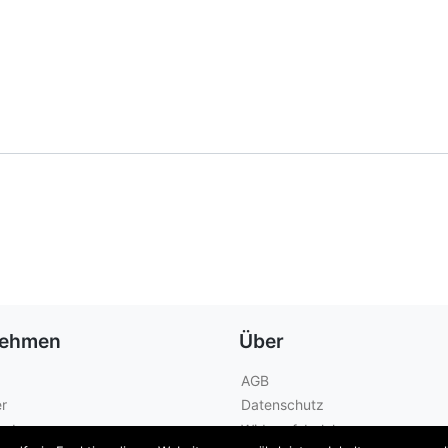
nehmen
Über
AGB
r
Datenschutz
geber
Widerrufsbelehrung