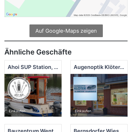
Auf Google-Maps zeigen
Ähnliche Geschäfte
Ahoi SUP Station, Fürstenberg
Augenoptik Klöter, Zehdenick
Einkaufen
Einkaufen
Bauzentrum Wentowsee, Gransee
Bergsdorfer Wiesenrind